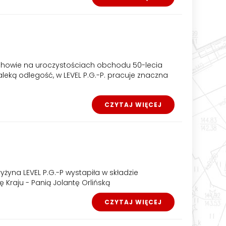
elechowie na uroczystościach obchodu 50-lecia
eką odlegość, w LEVEL P.G.-P. pracuje znaczna
CZYTAJ WIĘCEJ
żyna LEVEL P.G.-P wystapiła w składzie
raju - Panią Jolantę Orlińską
CZYTAJ WIĘCEJ