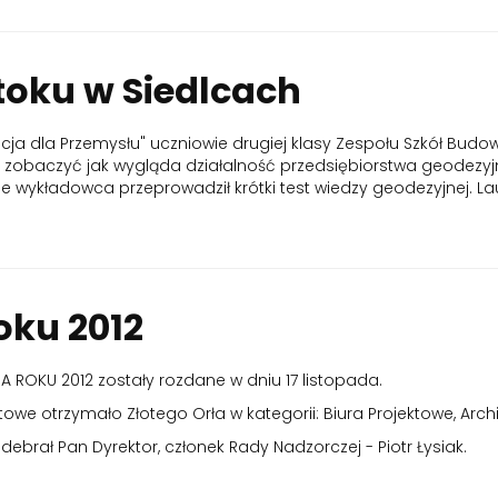
toku w Siedlcach
acja dla Przemysłu" uczniowie drugiej klasy Zespołu Szkół Bu
a zobaczyć jak wygląda działalność przedsiębiorstwa geodezyjne
e wykładowca przeprowadził krótki test wiedzy geodezyjnej. L
oku 2012
ROKU 2012 zostały rozdane w dniu 17 listopada.
owe otrzymało Złotego Orła w kategorii: Biura Projektowe, Arch
odebrał Pan Dyrektor, członek Rady Nadzorczej - Piotr Łysiak.