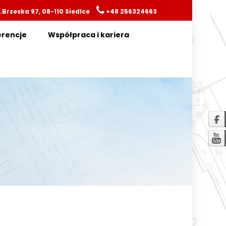
.Brzeska 97, 08-110 Siedlce
+48 256324663
erencje
Współpraca i kariera