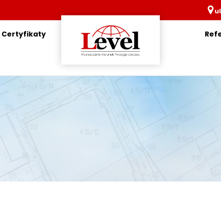
ul
Certyfikaty
Ref