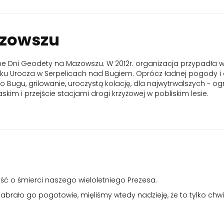
azowszu
 Dni Geodety na Mazowszu. W 2012r. organizacja przypadła w u
rodku Urocza w Serpelicach nad Bugiem. Oprócz ładnej pogody 
ugu, grilowanie, uroczystą kolację, dla najwytrwalszych - ogni
kim i przejście stacjami drogi krzyżowej w pobliskim lesie.
ść o śmierci naszego wieloletniego Prezesa.
abrało go pogotowie, mięliśmy wtedy nadzieję, że to tylko chwi