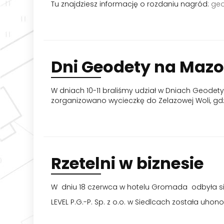
Tu znajdziesz informację o rozdaniu nagród:
geo
Dni
Geodety na Maz
W dniach 10-11 braliśmy udział w Dniach Geode
zorganizowano wycieczkę do Zelazowej Woli, gd
Rzetelni
w biznesie
W dniu 18 czerwca w hotelu Gromada odbyła się
LEVEL P.G.-P. Sp. z o.o. w Siedlcach została uho