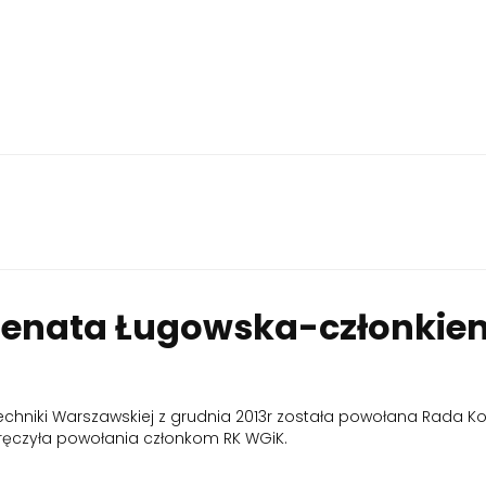
 Renata Ługowska-członkie
techniki Warszawskiej z grudnia 2013r została powołana Rada Ko
wręczyła powołania członkom RK WGiK.