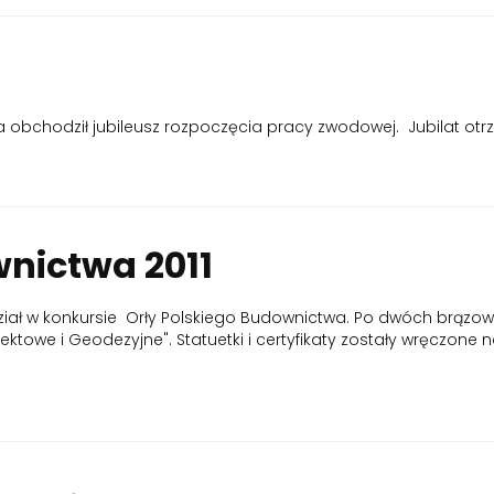
yka obchodził jubileusz rozpoczęcia pracy zwodowej. Jubilat o
nictwa 2011
a udział w konkursie Orły Polskiego Budownictwa. Po dwóch brązow
ektowe i Geodezyjne". Statuetki i certyfikaty zostały wręczone n