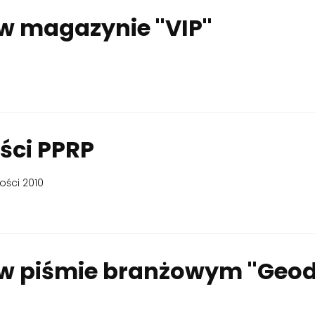
w magazynie ''VIP''
ści PPRP
ości 2010
 w piśmie branżowym ''Geod