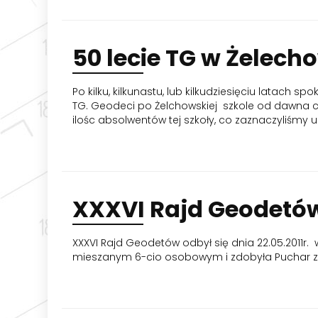
50
lecie TG w Żelech
Po kilku, kilkunastu, lub kilkudziesięciu latac
TG. Geodeci po Żelchowskiej szkole od dawna ci
ilośc absolwentów tej szkoły, co zaznaczyliśmy u
XXXVI
Rajd Geodetó
XXXVI Rajd Geodetów odbył się dnia 22.05.2011r
mieszanym 6-cio osobowym i zdobyła Puchar za 