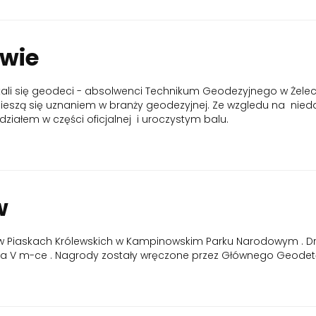
owie
h spokali się geodeci - absolwenci Technikum Geodezyjnego w Ż
eszą się uznaniem w branży geodezyjnej. Ze wzgledu na niedal
działem w części oficjalnej i uroczystym balu.
w
. w Piaskach Królewskich w Kampinowskim Parku Narodowym . Dry
V m-ce . Nagrody zostały wręczone przez Głównego Geodetę K