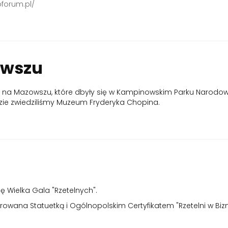
forum.pl/
owszu
ty na Mazowszu, które dbyły się w Kampinowskim Parku Narod
zie zwiedziliśmy Muzeum Fryderyka Chopina.
 Wielka Gala "Rzetelnych".
norowana Statuetką i Ogólnopolskim Certyfikatem "Rzetelni w Biz