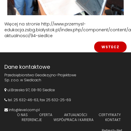
Więcej na stronie
http://www.przemysl-
edukacja.zsbg.bialystok.pl/index.php/component/content/ar
aktualnosci/94-siedlce
WSTECZ
Dane kontaktowe
Przedsiębiorstwo Geodezyjno-Projektowe
Sp. z o.o. w Siedlcach
ul.Brzeska 97, 08-110 Siedlce
tel.
25 632-46-63
, fax 25 632-25-69
info@level.com.pl
O NAS
OFERTA
AKTUALNOŚCI
CERTYFIKATY
REFERENCJE
WSPÓŁPRACA I KARIERA
KONTAKT
Refresh-Net