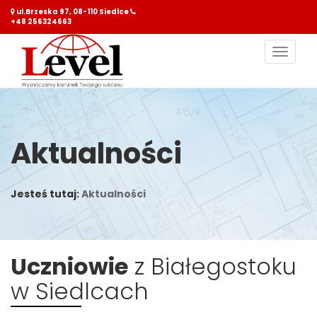
ul.Brzeska 97, 08-110 Siedlce
+48 256324663
Nawiga
Aktualności
Jesteś tutaj:
Aktualności
Uczniowie
z Białegostoku
w Siedlcach