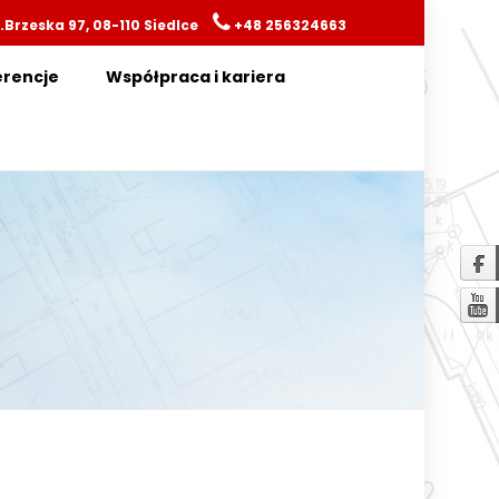
.Brzeska 97, 08-110 Siedlce
+48 256324663
erencje
Współpraca i kariera