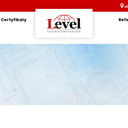
ul
Certyfikaty
Ref