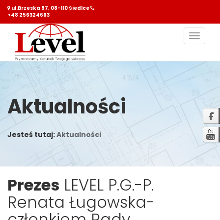
ul.Brzeska 97, 08-110 Siedlce
+48 256324663
Nawiga
Aktualności
Jesteś tutaj:
Aktualności
Prezes
LEVEL P.G.-P.
Renata Ługowska-
członkiem Rady