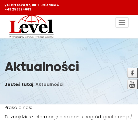
ul.Brzeska 97, 08-110 Siedlce
+48 256324663
Nawiga
Aktualności
Jesteś tutaj:
Aktualności
Prasa o nas:
Tu znajdziesz informację o rozdaniu nagród:
geoforum.pl/