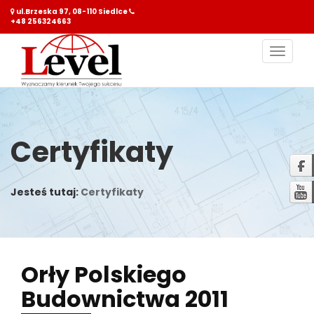
ul.Brzeska 97, 08-110 Siedlce
+48 256324663
Nawiga
Certyfikaty
Jesteś tutaj:
Certyfikaty
Orły
Polskiego
Budownictwa 2011