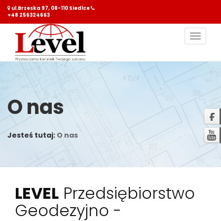
ul.Brzeska 97, 08-110 Siedlce
+48 256324663
Nawiga
O nas
Jesteś tutaj:
O nas
LEVEL
Przedsiębiorstwo
Geodezyjno -