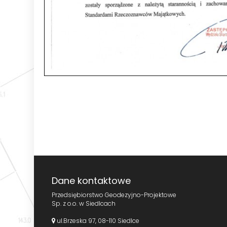
Dane kontaktowe
Przedsiębiorstwo Geodezyjno-Projektowe
Sp. z o.o. w Siedlcach
ul.Brzeska 97, 08-110 Siedlce