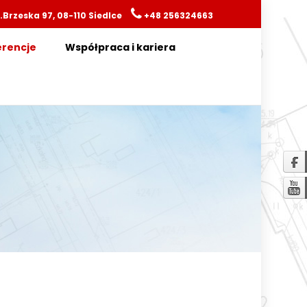
.Brzeska 97, 08-110 Siedlce
+48 256324663
erencje
Współpraca i kariera