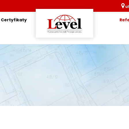
ul
Certyfikaty
Ref