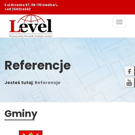
ul.Brzeska 97, 08-110 Siedlce
+48 256324663
Nawiga
Referencje
Jesteś tutaj:
Referencje
Gminy